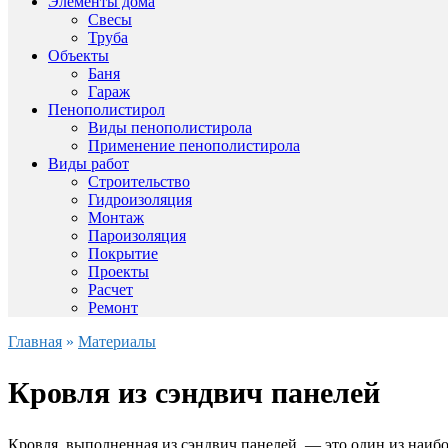
Элементы дома
Свесы
Труба
Объекты
Баня
Гараж
Пенополистирол
Виды пенополистирола
Применение пенополистирола
Виды работ
Строительство
Гидроизоляция
Монтаж
Пароизоляция
Покрытие
Проекты
Расчет
Ремонт
Главная
»
Материалы
Кровля из сэндвич панелей
Кровля, выполненная из сэндвич панелей, — это один из наиб