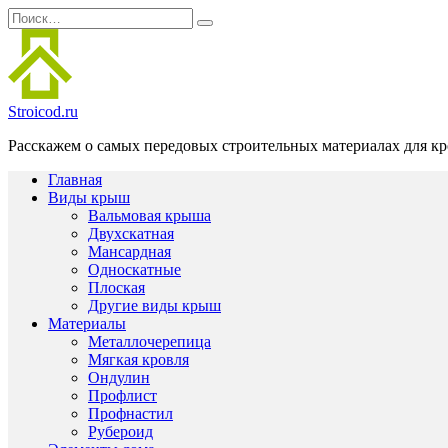
Перейти
Search
к
for:
содержанию
Stroicod.ru
Расскажем о самых передовых строительных материалах для кр
Главная
Виды крыш
Вальмовая крыша
Двухскатная
Мансардная
Односкатные
Плоская
Другие виды крыш
Материалы
Металлочерепица
Мягкая кровля
Ондулин
Профлист
Профнастил
Рубероид