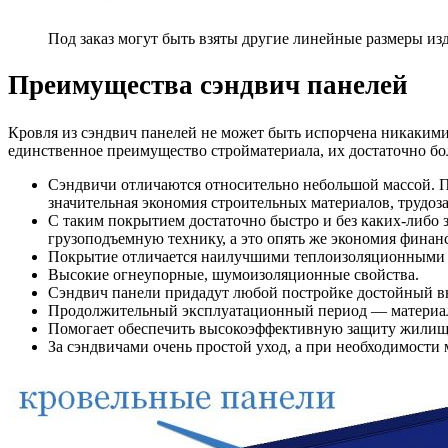
Под заказ могут быть взяты другие линейные размеры из
Преимущества сэндвич панелей
Кровля из сэндвич панелей не может быть испорчена никакими 
единственное преимущество стройматериала, их достаточно бо
Сэндвичи отличаются относительно небольшой массой. П
значительная экономия строительных материалов, трудоза
С таким покрытием достаточно быстро и без каких-либо
грузоподъемную технику, а это опять же экономия финан
Покрытие отличается наилучшими теплоизоляционными х
Высокие огнеупорные, шумоизоляционные свойства.
Сэндвич панели придадут любой постройке достойный в
Продолжительный эксплуатационный период — материал 
Помогает обеспечить высокоэффективную защиту жилища
За сэндвичами очень простой уход, а при необходимости