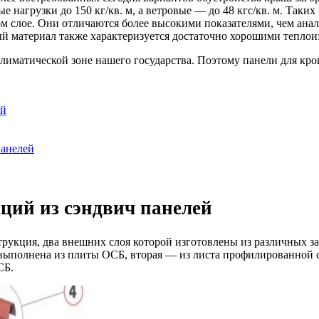
агрузки до 150 кг/кв. м, а ветровые — до 48 кгс/кв. м. Таких 
ом слое. Они отличаются более высокими показателями, чем ана
ый материал также характеризуется достаточно хорошими тепло
иматической зоне нашего государства. Поэтому панели для кро
ей
панелей
ций из сэндвич панелей
струкция, два внешних слоя которой изготовлены из различных 
выполнена из плиты ОСБ, вторая — из листа профилированной с
СБ.