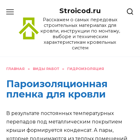
Перейти
Stroicod.ru
к
содержанию
Расскажем о самых передовых
строительных материалах для
кровли, инструкции по монтажу,
выборе и техническим
характеристикам кровельных
систем
ГЛАВНАЯ
»
ВИДЫ РАБОТ
»
ГИДРОИЗОЛЯЦИЯ
Пароизоляционная
пленка для кровли
В результате постоянных температурных
перепадов под металлическим покрытием
крыши формируется конденсат. А пары,
которые поднимаются из теплых помещений