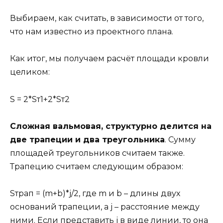
Выбираем, как считать, в зависимости от того,
что нам известно из проектного плана.
Как итог, мы получаем расчёт площади кровли
целиком:
S = 2*Sт1+2*Sт2
Сложная вальмовая, структурно делится на
две трапеции и два треугольника
. Сумму
площадей треугольников считаем также.
Трапецию считаем следующим образом:
Sтрап = (m+b)*j/2, где m и b – длины двух
оснований трапеции, а j – расстояние между
ними. Если представить j в виде линии, то она