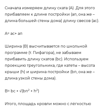
Сначала измеряем длину ската (A). Для этого
прибавляем к длине постройки (aп, она же –
длина большей стены дома) длину свесов (ac).
A= ac+ aп
Ширина (B) высчитывается по школьной
программе (т. Пифагора), не забываем
прибавить длину скатов (bс). Используем
проекцию треугольника, где катеты – высота
крыши (h) и ширина постройки (bп, она же –
длина узкой стены дома).
2
2
B= bc + √(bп
+ h
)
Итого, площадь кровли можно с лёгкостью