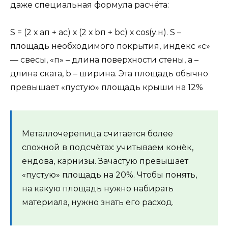
даже специальная формула расчёта:
S = (2 х aп + aс) х (2 х bп + bс) х cos(у.н). S –
площадь необходимого покрытия, индекс «с»
— свесы, «п» – длина поверхности стены, а –
длина ската, b – ширина. Эта площадь обычно
превышает «пустую» площадь крыши на 12%
Металлочерепица считается более
сложной в подсчётах: учитываем конёк,
ендова, карнизы. Зачастую превышает
«пустую» площадь на 20%. Чтобы понять,
на какую площадь нужно набирать
материала, нужно знать его расход.