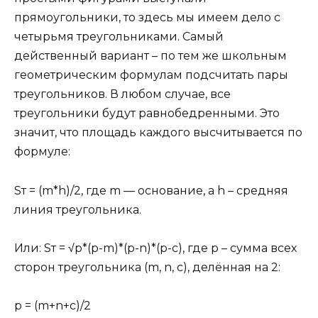
прямоугольники, то здесь мы имеем дело с
четырьмя треугольниками. Самый
действенный вариант – по тем же школьным
геометрическим формулам подсчитать пары
треугольников. В любом случае, все
треугольники будут равнобедренными. Это
значит, что площадь каждого высчитывается по
формуле:
Sт = (m*h)/2, где m — основание, а h – средняя
линия треугольника.
Или: Sт = √p*(p-m)*(p-n)*(p-c), где p – сумма всех
сторон треугольника (m, n, c), делённая на 2:
p = (m+n+c)/2