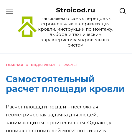
Перейти
Stroicod.ru
к
содержанию
Расскажем о самых передовых
строительных материалах для
кровли, инструкции по монтажу,
выборе и техническим
характеристикам кровельных
систем
ГЛАВНАЯ
»
ВИДЫ РАБОТ
»
РАСЧЕТ
Самостоятельный
расчет площади кровли
Расчёт площади крыши – несложная
геометрическая задачка для людей,
занимающихся строительством. Однако, у
новичков-строителей могут возникнуть