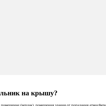
ельник на крышу?
 помещение (чердак), помещения здания от попадания атмосфер