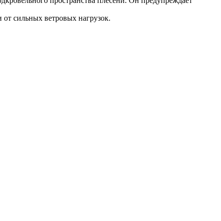
подкровельного пространства плесени. Он предупреждает
 от сильных ветровых нагрузок.