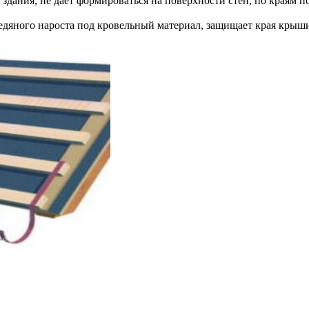
 здания, не дает формироваться на поверхности стен, по краям 
едяного нароста под кровельный материал, защищает края крыши