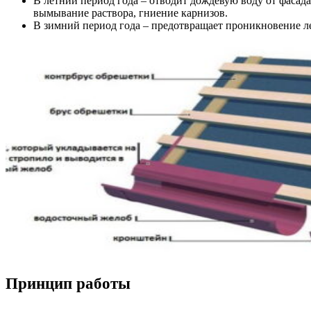
В летний период года – отводит дождевую воду от фасада
вымывание раствора, гниение карнизов.
В зимний период года – предотвращает проникновение л
Принцип работы