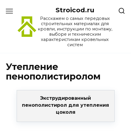
Перейти
Stroicod.ru
к
содержанию
Расскажем о самых передовых
строительных материалах для
кровли, инструкции по монтажу,
выборе и техническим
характеристикам кровельных
систем
Утепление
пенополистиролом
Экструдированный
пенополистирол для утепления
цоколя