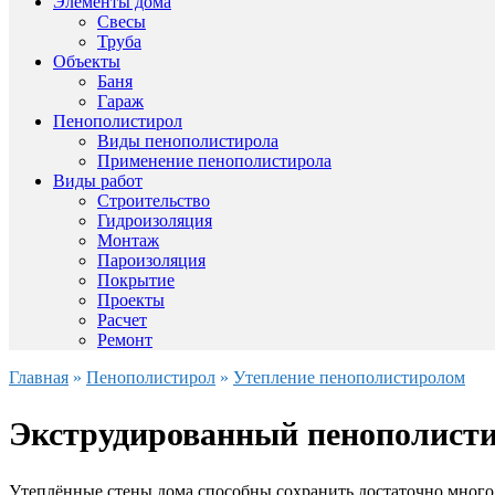
Элементы дома
Свесы
Труба
Объекты
Баня
Гараж
Пенополистирол
Виды пенополистирола
Применение пенополистирола
Виды работ
Строительство
Гидроизоляция
Монтаж
Пароизоляция
Покрытие
Проекты
Расчет
Ремонт
Главная
»
Пенополистирол
»
Утепление пенополистиролом
Экструдированный пенополисти
Утеплённые стены дома способны сохранить достаточно много 