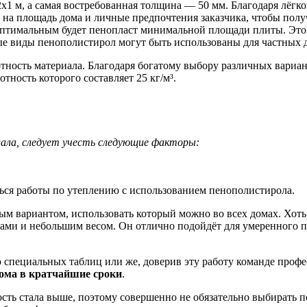
 2х1 м, а самая востребованная толщина — 50 мм. Благодаря лёгк
 на площадь дома и личные предпочтения заказчика, чтобы полу
 оптимальным будет пенопласт минимальной площади плиты. Это 
ые виды пенополистирол могут быть использованы для частных 
тность материала. Благодаря богатому выбору различных вариан
отность которого составляет 25 кг/м³.
иала, следует учесть следующие факторы:
ться работы по утеплению с использованием пенополистирола.
ым вариантом, использовать который можно во всех домах. Хоть
ми и небольшим весом. Он отлично подойдёт для умеренного по
 специальных таблиц или же, доверив эту работу команде проф
дома в кратчайшие сроки
.
ость стала выше, поэтому совершенно не обязательно выбирать 