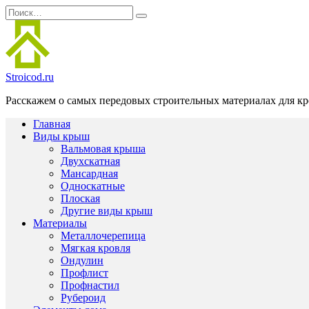
Перейти
Search
к
for:
содержанию
Stroicod.ru
Расскажем о самых передовых строительных материалах для кр
Главная
Виды крыш
Вальмовая крыша
Двухскатная
Мансардная
Односкатные
Плоская
Другие виды крыш
Материалы
Металлочерепица
Мягкая кровля
Ондулин
Профлист
Профнастил
Рубероид