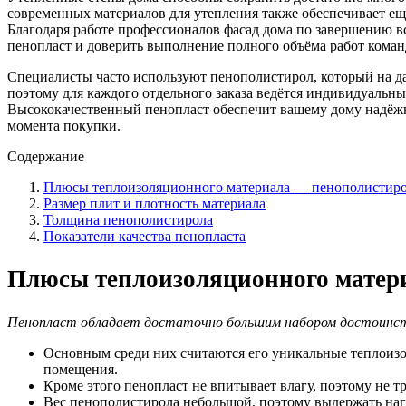
современных материалов для утепления также обеспечивает ещ
Благодаря работе профессионалов фасад дома по завершению вс
пенопласт и доверить выполнение полного объёма работ кома
Специалисты часто используют пенополистирол, который на да
поэтому для каждого отдельного заказа ведётся индивидуальны
Высококачественный пенопласт обеспечит вашему дому надёжну
момента покупки.
Содержание
Плюсы теплоизоляционного материала — пенополистир
Размер плит и плотность материала
Толщина пенополистирола
Показатели качества пенопласта
Плюсы теплоизоляционного матер
Пенопласт обладает достаточно большим набором достоинс
Основным среди них считаются его уникальные теплоизол
помещения.
Кроме этого пенопласт не впитывает влагу, поэтому не 
Вес пенополистирола небольшой, поэтому выдержать нагр