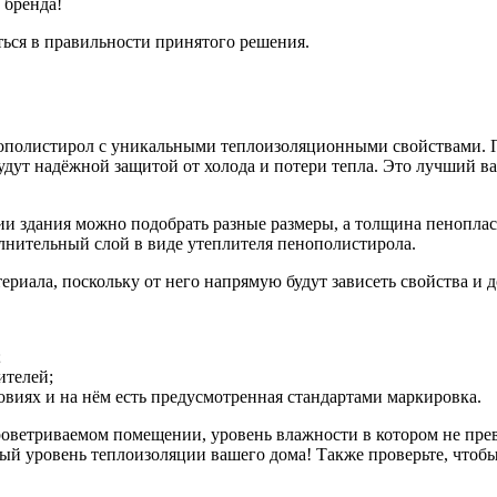
 бренда!
ться в правильности принятого решения.
нополистирол с уникальными теплоизоляционными свойствами. 
удут надёжной защитой от холода и потери тепла. Это лучший ва
и здания можно подобрать разные размеры, а толщина пеноплас
олнительный слой в виде утеплителя пенополистирола.
ериала, поскольку от него напрямую будут зависеть свойства и 
;
ителей;
овиях и на нём есть предусмотренная стандартами маркировка.
проветриваемом помещении, уровень влажности в котором не пр
ный уровень теплоизоляции вашего дома! Также проверьте, что