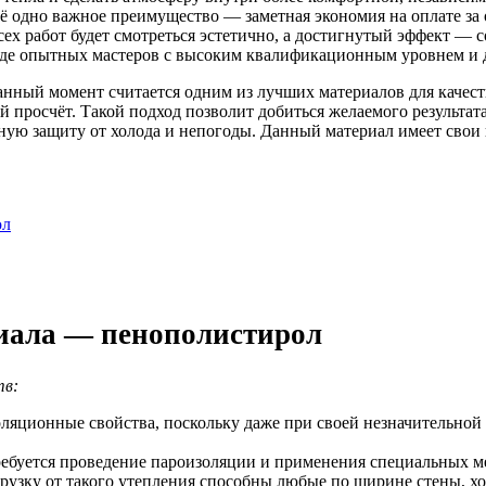
ё одно важное преимущество — заметная экономия на оплате за 
ех работ будет смотреться эстетично, а достигнутый эффект — 
нде опытных мастеров с высоким квалификационным уровнем и 
нный момент считается одним из лучших материалов для качест
й просчёт. Такой подход позволит добиться желаемого результат
ю защиту от холода и непогоды. Данный материал имеет свои п
ол
иала — пенополистирол
тв:
яционные свойства, поскольку даже при своей незначительной 
требуется проведение пароизоляции и применения специальных м
узку от такого утепления способны любые по ширине стены, хот