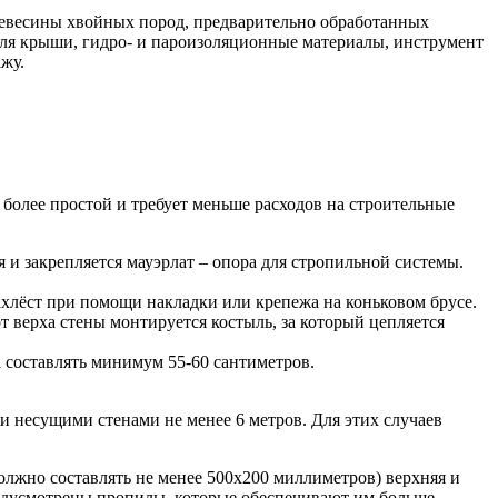
ревесины хвойных пород, предварительно обработанных
для крыши, гидро- и пароизоляционные материалы, инструмент
жу.
 более простой и требует меньше расходов на строительные
 и закрепляется мауэрлат – опора для стропильной системы.
нахлёст при помощи накладки или крепежа на коньковом брусе.
т верха стены монтируется костыль, за который цепляется
а составлять минимум 55-60 сантиметров.
и несущими стенами не менее 6 метров. Для этих случаев
олжно составлять не менее 500х200 миллиметров) верхняя и
редусмотрены пропилы, которые обеспечивают им больше