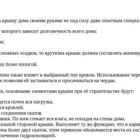
ть крышу дома своими руками не под силу даже опытным специа
 которого зависит долговечность всего дома:
в;
 снежных осадков, то крутизна крыши должна составлять миниму
шу более пологой.
лона также влияет и выбранный тип кровли. Использование чер
 позволяя ей застаиваться и просачиваться на чердак.
и, основными элементами крыши при её строительстве будут:
ится почти вся нагрузка.
ся кровлей.
 соединения скатов.
ия. По ним стекает вся влага, не попадая на стены дома.
тальной стороной крыши. Выполняет ту же функцию, что и карн
ны более двух скатов, этим термином обозначаются места их со
еспечении гидроизоляцией.