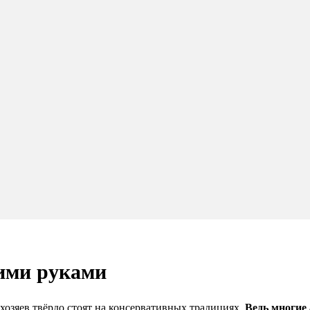
ими руками
хозяев твёрдо стоят на консервативных традициях.
Ведь многие