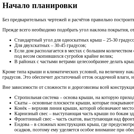
Начало планировки
Без предварительных чертежей и расчётов правильно построи
Прежде всего необходимо подобрать угол наклона покрытия, от
Стандартный угол для односкатных крыш – 25-30 градусо
Для двухскатных – 30-45 градусов;
Если дом располагается в местах с большим количеством
под весом скопившихся сугробов крайне велик;
В районах с частыми ветрами целесообразнее делать кры
Кроме типа крыши и климатических условий, на величину нак
градусов. Это обеспечит достаточный отток осадочной влаги, не
Вне зависимости от сложности и дороговизны всей конструкци
Стропильная система – основа крыши, на которую приход
Скаты – основные плоскости крыши, которые покрывают
Конёк – верхняя линия крыши, которой обозначают место
Карнизный свес – выступающая часть крыши по бокам здан
Фронтонный свес – часть скатов, выступающая над фрон
Ендова – в сложных конструкциях крыш, где предусмотре
осадков, поэтому ему уделяется особое внимание при об