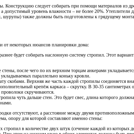
мы. Конструкцию следует собирать при помощи материалов из д
 а допустимый уровень влажности – не более 20%. Утеплители 
и, шурупы) также должны быть подготовлены к грядущему монта
ти от некоторых нюансов планировки дома:
разнее будет собирать наслонную систему стропил. Этот вариант
стены, после чего по их верхним торцам анкерами укладывается
, укладываемых параллельно коньку кровли.
лату скобами. Верхняя же часть каждой стропилы соединяется в
ополнительный крепёж каркаса – скрутку. В 30-35 сантиметрах о
ы проволоки скручиваются.
тропила чуть дальше стен. Это будет свес, длина которого должн
онами.
ородки отсутствуют, а расстояние между двумя противоположным
ма, опору для которой составляют именно стены:
х стропил в количестве двух штук (сечение каждой из которых д
ом. При этом на нижнем краю в обоих элементах должны быть п