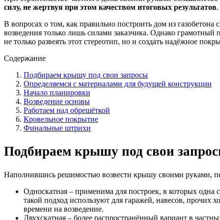
силу, не жертвуя при этом качеством итоговых результатов
.
В вопросах о том, как правильно построить дом из газобетона
возведения только лишь силами заказчика. Однако грамотный 
не только развеять этот стереотип, но и создать надёжное пок
Содержание
Подбираем крышу под свои запросы
Определяемся с материалами для будущей конструкции
Начало планировки
Возведение основы
Работаем над обрешёткой
Кровельное покрытие
Финальные штрихи
Подбираем крышу под свои запро
Наполнившись решимостью возвести крышу своими руками, пер
Односкатная – применима для построек, в которых одна 
такой подход используют для гаражей, навесов, прочих х
времени на возведение.
Двухскатная – более распространённый вариант в частны