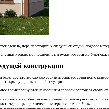
тся сделать, пора переходить к следующей стадии подбора мате
истики кровли, но и величина нагрузки, которая ею будет оказа
будущей конструкции
удет достаточно сложно сориентироваться среди всего разнообр
строить крышу при нынешней ситуации.
льное время пользуются наибольшим спросом благодаря своим о
ческий материал, обладающий отличной огнеупорностью, морозо
дность черепицы практически не теряет своих свойств.
сть к коррозии и ультрафиолетовому излучению. Удобство обрабо