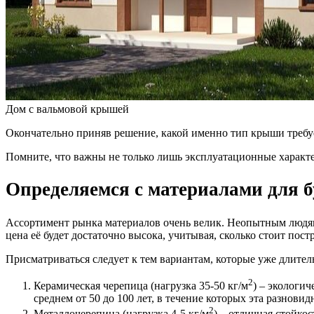
Дом с вальмовой крышей
Окончательно приняв решение, какой именно тип крыши требуе
Помните, что важны не только лишь эксплуатационные характер
Определяемся с материалами для 
Ассортимент рынка материалов очень велик. Неопытным людям б
цена её будет достаточно высока, учитывая, сколько стоит по
Присматриваться следует к тем вариантам, которые уже длите
2
Керамическая черепица (нагрузка 35-50 кг/м
) – экологи
среднем от 50 до 100 лет, в течение которых эта разнови
2
Металлочерепица (нагрузка 4-5 кг/м
) – отличная стойко