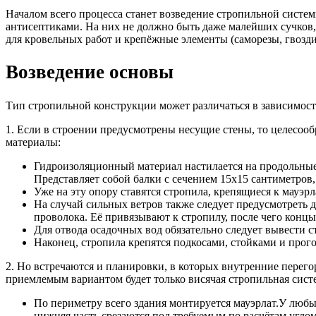
Началом всего процесса станет возведение стропильной систе
антисептиками. На них не должно быть даже малейших сучков,
для кровельных работ и крепёжные элементы (саморезы, гвозд
Возведение основы
Тип стропильной конструкции может различаться в зависимос
1. Если в строении предусмотрены несущие стены, то целесооб
материалы:
Гидроизоляционный материал настилается на продольные 
Представляет собой балки с сечением 15х15 сантиметров
Уже на эту опору ставятся стропила, крепящиеся к мауэр
На случай сильных ветров также следует предусмотреть д
проволока. Её привязывают к стропилу, после чего конц
Для отвода осадочных вод обязательно следует вывести с
Наконец, стропила крепятся подкосами, стойками и прог
2. Но встречаются и планировки, в которых внутренние перег
приемлемым вариантом будет только висячая стропильная систе
По периметру всего здания монтируется мауэрлат.У любы
нижняя часть срезаются под требуемым по расчётам угл