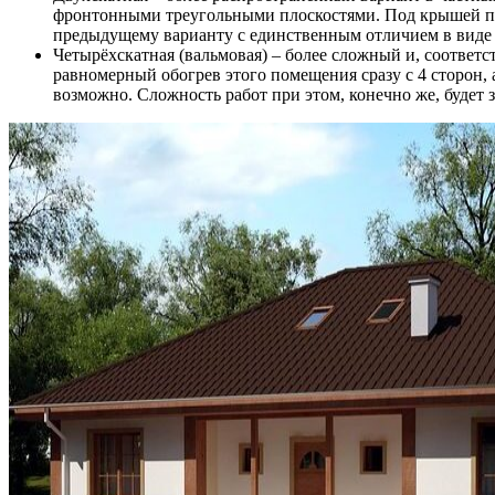
фронтонными треугольными плоскостями. Под крышей пред
предыдущему варианту с единственным отличием в виде с
Четырёхскатная (вальмовая) – более сложный и, соответ
равномерный обогрев этого помещения сразу с 4 сторон,
возможно. Сложность работ при этом, конечно же, будет 