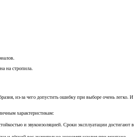
риалов.
на на стропила.
азия, из-за чего допустить ошибку при выборе очень легко. И
тличным характеристикам:
стойкостью и звукоизоляцией. Сроки эксплуатации достигают в
тки и лёгкий вес значительно экономят усилия при монтаже