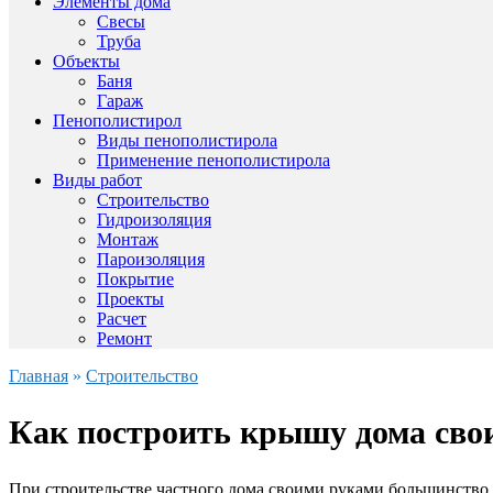
Элементы дома
Свесы
Труба
Объекты
Баня
Гараж
Пенополистирол
Виды пенополистирола
Применение пенополистирола
Виды работ
Строительство
Гидроизоляция
Монтаж
Пароизоляция
Покрытие
Проекты
Расчет
Ремонт
Главная
»
Строительство
Как построить крышу дома сво
При строительстве частного дома своими руками большинство 