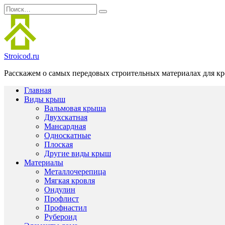
Перейти
Search
к
for:
содержанию
Stroicod.ru
Расскажем о самых передовых строительных материалах для кр
Главная
Виды крыш
Вальмовая крыша
Двухскатная
Мансардная
Односкатные
Плоская
Другие виды крыш
Материалы
Металлочерепица
Мягкая кровля
Ондулин
Профлист
Профнастил
Рубероид