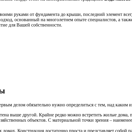
 своими руками от фундамента до крыши, последний элемент все
подход, основанный на многолетнем опыте специалистов, а так
рытие для Вашей собственности.
сы
вым делом обязательно нужно определиться с тем, над каким и
стена выше другой. Крайне редко можно встретить жилые дома, 
озяйственных объектов. С материальной точки зрения – наименее
х домах. Конструкция достаточно проста и представляет собой 