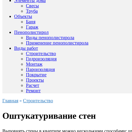
Элементы дома
Свесы
Труба
Объекты
Баня
Гараж
Пенополистирол
Виды пенополистирола
Применение пенополистирола
Виды работ
Строительство
Гидроизоляция
Монтаж
Пароизоляция
Покрытие
Проекты
Расчет
Ремонт
Главная
»
Строительство
Оштукатуривание стен
Выровнять стены в квартире можно несколькими способами: ш