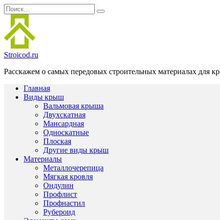
Перейти
Search
к
for:
содержанию
Stroicod.ru
Расскажем о самых передовых строительных материалах для кр
Главная
Виды крыш
Вальмовая крыша
Двухскатная
Мансардная
Односкатные
Плоская
Другие виды крыш
Материалы
Металлочерепица
Мягкая кровля
Ондулин
Профлист
Профнастил
Рубероид