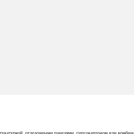
тукатуркой, отделочными панелями, гипсокартоном или комбин