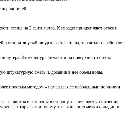
е неровностей.
кости стены на 2 сантиметра. К гвоздю прикрепляют отвес и
ей части натянутый шнур касается стены, то гвозди перебивают
 полутера. Затем шнур снимают и на поверхности стены
ую штукатурную смесь и, добавив в нее объем воды,
 более простым методом – намазывая ее небольшими порциями
слегка двигая из стороны в сторону для лучшего уплотнения
тупить к затирке – чистовому заглаживанию мелких впадин и