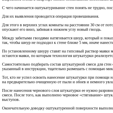
С чего начинается оштукатуривание стен понять не трудно, по
Для их выявления проводится операция провешивания.
Для этого в верхних углах комнаты на расстоянии 30 см от пот
опускают его вниз, забивая в нижнем углу новый гвоздь.
Между забитыми гвоздями натягивается шнур, который и показы
так, чтобы шнур не подходил к стене ближе 5 мм, иначе нанес
По установленному шнуру ставят на гипсовый раствор маяки 
остаются маяки, по которым технология штукатурки реализуетс
Самостоятельно подбирать состав штукатурной смеси для стен 
указанный в инструкции, тщательно размешать с помощью мик
Тот, кто не успел освоить нанесение штукатурки при помощи 
на предварительно очищенную от пыли и обоев и немного увл
После нанесения чернового слоя штукатурки ее нужно разровня
смеси. После того, как выполнено черновое «стягивание» штук
выступов.
Окончательную доводку оштукатуренной поверхности выполн