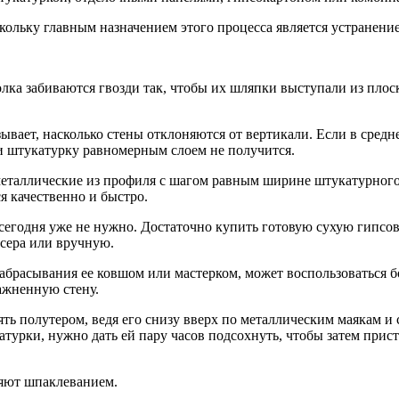
скольку главным назначением этого процесса является устранени
олка забиваются гвозди так, чтобы их шляпки выступали из плос
вает, насколько стены отклоняются от вертикали. Если в средн
ти штукатурку равномерным слоем не получится.
металлические из профиля с шагом равным ширине штукатурного
я качественно и быстро.
сегодня уже не нужно. Достаточно купить готовую сухую гипсов
сера или вручную.
набрасывания ее ковшом или мастерком, может воспользоваться
ажненную стену.
ть полутером, ведя его снизу вверх по металлическим маякам и 
атурки, нужно дать ей пару часов подсохнуть, чтобы затем прис
яют шпаклеванием.