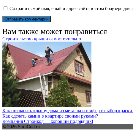
Сохранить моё имя, email и адрес сайта в этом браузере д
Вам также может понравиться
Строительство крыши самостоятельно
Как покрасить крышу дома из металла и шифера: выбор краски
Как сделать камин в квартире своими руками?
Компания Стройкод — хороший подрядчик!
© 2026 StroiCod.ru