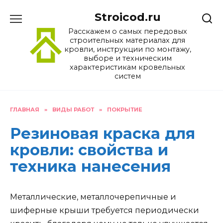
Перейти
Stroicod.ru
к
содержанию
Расскажем о самых передовых
строительных материалах для
кровли, инструкции по монтажу,
выборе и техническим
характеристикам кровельных
систем
ГЛАВНАЯ
»
ВИДЫ РАБОТ
»
ПОКРЫТИЕ
Резиновая краска для
кровли: свойства и
техника нанесения
Металлические, металлочерепичные и
шиферные крыши требуется периодически